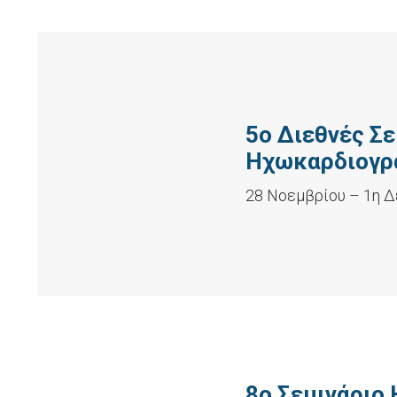
5ο Διεθνές Σ
Ηχωκαρδιογρα
28 Νοεμβρίου – 1η Δ
8ο Σεμινάριο