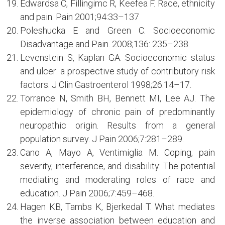
Edwardsa C, Fillingimc R, Keefea F. Race, ethnicity
and pain. Pain 2001;94:33–137
Poleshucka E and Green C. Socioeconomic
Disadvantage and Pain. 2008;136: 235–238.
Levenstein S, Kaplan GA. Socioeconomic status
and ulcer: a prospective study of contributory risk
factors. J Clin Gastroenterol 1998;26:14–17.
Torrance N, Smith BH, Bennett MI, Lee AJ. The
epidemiology of chronic pain of predominantly
neuropathic origin. Results from a general
population survey. J Pain 2006;7:281–289.
Cano A, Mayo A, Ventimiglia M. Coping, pain
severity, interference, and disability: The potential
mediating and moderating roles of race and
education. J Pain 2006;7:459–468.
Hagen KB, Tambs K, Bjerkedal T. What mediates
the inverse association between education and