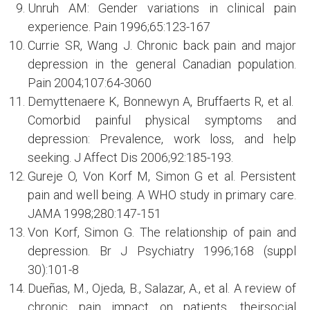
Unruh AM: Gender variations in clinical pain
experience. Pain 1996;65:123-167
Currie SR, Wang J. Chronic back pain and major
depression in the general Canadian population.
Pain 2004;107:64-3060
Demyttenaere K, Bonnewyn A, Bruffaerts R, et al.
Comorbid painful physical symptoms and
depression: Prevalence, work loss, and help
seeking. J Affect Dis 2006;92:185-193.
Gureje O, Von Korf M, Simon G et al. Persistent
pain and well being. A WHO study in primary care.
JAMA 1998;280:147-151
Von Korf, Simon G. The relationship of pain and
depression. Br J Psychiatry 1996;168 (suppl
30):101-8
Dueñas, M., Ojeda, B., Salazar, A., et al. A review of
chronic pain impact on patients, theirsocial