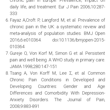
chronic pain in Europe: Prevalence, impact on
daily life, and treatment. Eur J Pain 2006;10:287-
333
Fayaz Α,Croft P, Langford M, et al. Prevalence of
chronic pain in the UK: a systematic review and
meta-analysis of population studies. BMJ Open
2016;6:e010364. doi:10.1136/bmjopen-2015-
010364
Gureje O, Von Korf M, Simon G et al. Persistent
pain and well being. A WHO study in primary care.
JAMA 1998;280:147-151
Tsang Α, Von Korff Μ, Lee Σ, et al. Common
Chronic Pain Conditions in Developed and
Developing Countries: Gender and Age
Differences and Comorbidity With Depression-
Anxiety Disorders. The Journal of Pain,
2008;9:883-891