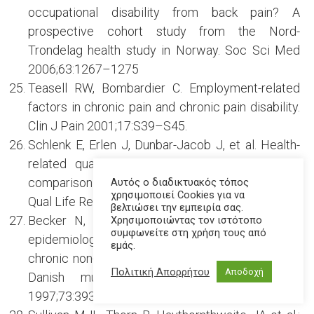
occupational disability from back pain? A
prospective cohort study from the Nord-
Trondelag health study in Norway. Soc Sci Med
2006;63:1267–1275
Teasell RW, Bombardier C. Employment-related
factors in chronic pain and chronic pain disability.
Clin J Pain 2001;17:S39–S45.
Schlenk E, Erlen J, Dunbar-Jacob J, et al. Health-
related quality of life in chronic disorders: a
comparison across studies using the MOS SF-36.
Αυτός ο διαδικτυακός τόπος
χρησιμοποιεί Cookies για να
Qual Life Res 1998;7:57-65
βελτιώσει την εμπειρία σας.
Becker N, Bondegaard A, Olsen K, et al. Pain
Χρησιμοποιώντας τον ιστότοπο
συμφωνείτε στη χρήση τους από
epidemiology and health related quality of life in
εμάς.
chronic non-malignant pain patients referred to a
Πολιτική Απορρήτου
Αποδοχή
Danish multidisciplinary pain center. Pain
1997;73:393-400