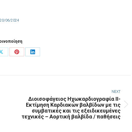
20/06/2024
οινοποίηση
Share
Share
Share
on
on
on
ook
X
Pinterest
LinkedIn
NEXT
Διοισοφάγειος Ηχωκαρδιογραφία ΙΙ-
Εκτίμηση Καρδιακών βαλβίδων με τις
Next
συμβατικές και τις εξειδικευμένες
post:
τεχνικές – Αορτική βαλβίδα / παθήσεις