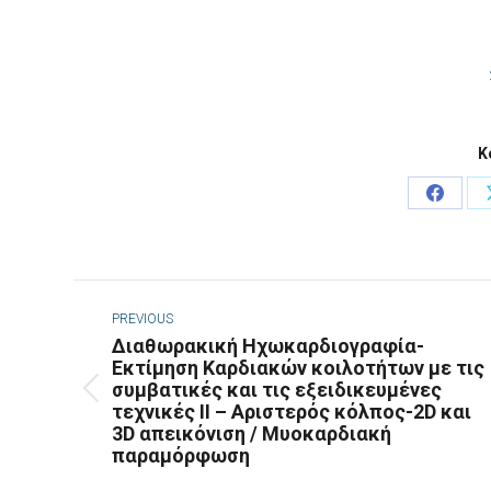
Κ
Share
on
Faceb
Post
navigation
PREVIOUS
Διαθωρακική Ηχωκαρδιογραφία-
Εκτίμηση Καρδιακών κοιλοτήτων με τις
συμβατικές και τις εξειδικευμένες
Previous
τεχνικές ΙΙ – Αριστερός κόλπος-2D και
post:
3D απεικόνιση / Μυοκαρδιακή
παραμόρφωση