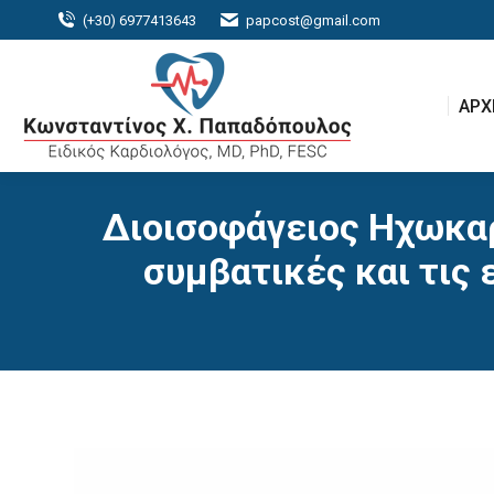
(+30) 6977413643
papcost@gmail.com
ΑΡΧ
ΑΡΧ
Διοισοφάγειος Ηχωκαρ
συμβατικές και τις 
Πρόγραμμα
Αναπαραγωγής