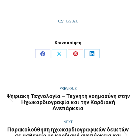
02/10/2020
Κοινοποίηση
Share
Share
Share
Share
on
on
on
on
Facebook
X
Pinterest
LinkedIn
Post
navigation
PREVIOUS
Ψηφιακή Τεχνολογία – Τεχνητή νοημοσύνη στην
Ηχωκαρδιογραφία και την Καρδιακή
Previous
Ανεπάρκεια
post:
NEXT
Παρακολούθηση ηχωκαρδιογραφικών δεικτών
σε ασθενείς με καρδιακή ανεπάρκεια και