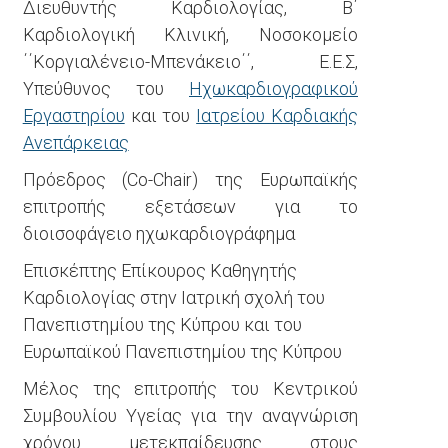
Διευθυντής Καρδιολογίας, Β΄
Καρδιολογική Κλινική, Νοσοκομείο
΄΄Κοργιαλένειο-Μπενάκειο΄΄, Ε.Ε.Σ,
Υπεύθυνος του
Ηχωκαρδιογραφικού
Εργαστηρίου
και του
Ιατρείου Καρδιακής
Ανεπάρκειας
Πρόεδρος (Co-Chair) της Ευρωπαϊκής
επιτροπής εξετάσεων για το
διοισοφάγειο ηχωκαρδιογράφημα
Επισκέπτης Επίκουρος Καθηγητής
Καρδιολογίας στην Ιατρική σχολή του
Πανεπιστημίου της Κύπρου και του
Ευρωπαϊκού Πανεπιστημίου της Κύπρου
Μέλος της επιτροπής του Κεντρικού
Συμβουλίου Υγείας για την αναγνώριση
χρόνου μετεκπαίδευσης στους