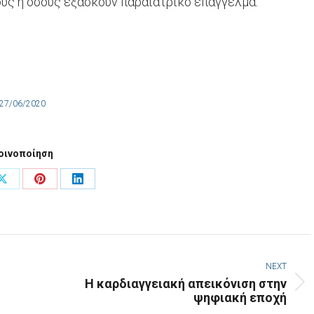
ούς ή όσους εξασκούν παραϊατρικό επάγγελμα.
27/06/2020
οινοποίηση
Share
Share
Share
on
on
on
ook
X
Pinterest
LinkedIn
NEXT
Η καρδιαγγειακή απεικόνιση στην
Next
ψηφιακή εποχή
post: