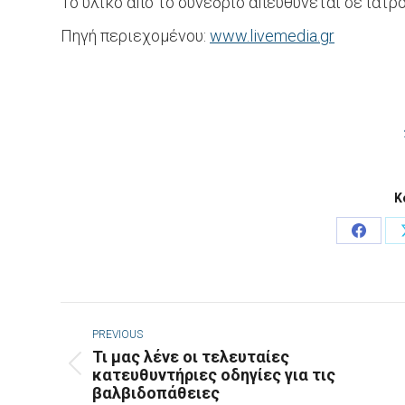
Το υλικό από το συνέδριο απευθύνεται σε ιατρ
Πηγή περιεχομένου:
www.livemedia.gr
Κ
Share
on
Faceb
Post
navigation
PREVIOUS
Τι μας λένε οι τελευταίες
Previous
κατευθυντήριες οδηγίες για τις
βαλβιδοπάθειες
post: