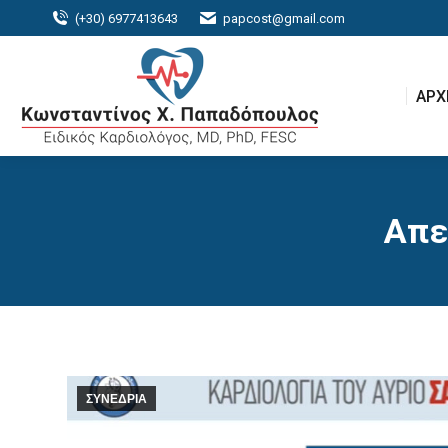
(+30) 6977413643
papcost@gmail.com
ΑΡΧ
ΑΡΧ
Απε
ΣΥΝΕΔΡΙΑ