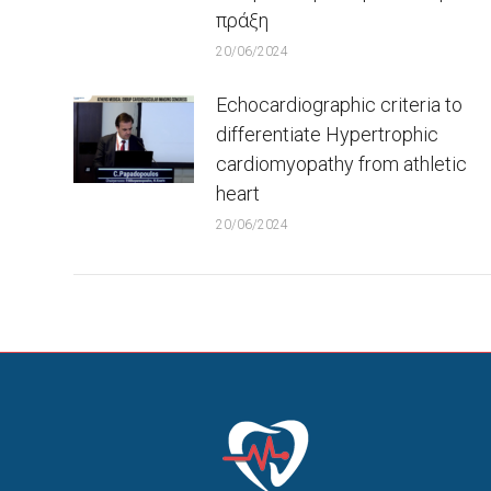
πράξη
20/06/2024
Echocardiographic criteria to
differentiate Hypertrophic
cardiomyopathy from athletic
heart
20/06/2024